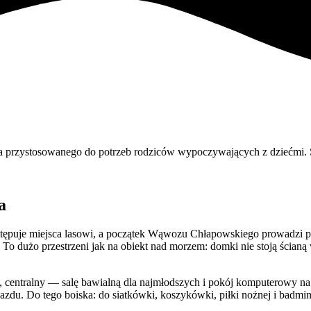
ka przystosowanego do potrzeb rodziców wypoczywających z dziećmi
a
tępuje miejsca lasowi, a początek Wąwozu Chłapowskiego prowadzi p
. To dużo przestrzeni jak na obiekt nad morzem: domki nie stoją ścianą
entralny — salę bawialną dla najmłodszych i pokój komputerowy na de
du. Do tego boiska: do siatkówki, koszykówki, piłki nożnej i badminto